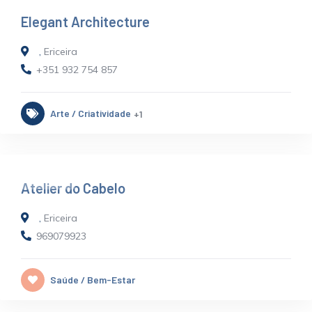
Elegant Architecture
,
Ericeira
+351 932 754 857
Arte / Criatividade
+1
FECHADO
Atelier do Cabelo
,
Ericeira
969079923
Saúde / Bem-Estar