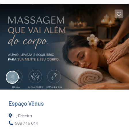
Espaço Vênus
,
Ericeira
968 746 044