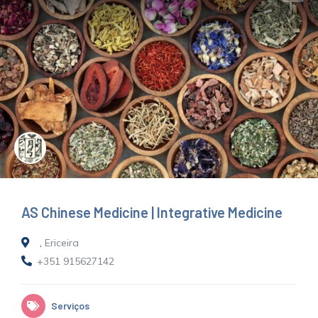
AS Chinese Medicine | Integrative Medicine
,
Ericeira
+351 915627142
Serviços