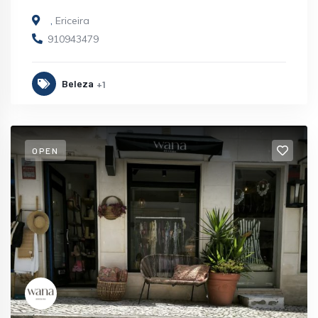
,
Ericeira
910943479
Beleza
+1
OPEN