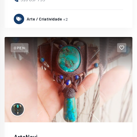
Arte / Criatividade
+2
OPEN
ArteNavi