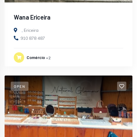
Wana Ericeira
,
Ericeira
910 878 487
Comércio
+2
OPEN