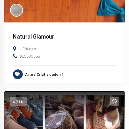
Natural Glamour
,
Ericeira
915500558
Arte / Criatividade
+1
OPEN