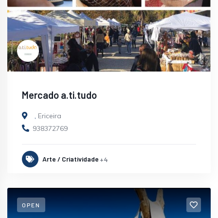
Mercado a.ti.tudo
,
Ericeira
938372769
Arte / Criatividade
+4
OPEN