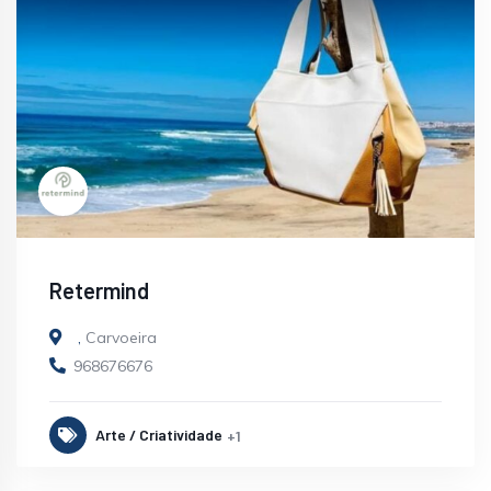
Retermind
,
Carvoeira
968676676
Arte / Criatividade
+1