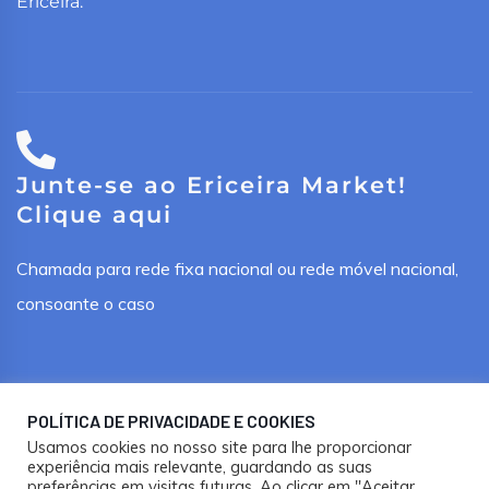
Ericeira.
Junte-se ao Ericeira Market!
Clique aqui
Chamada para rede fixa nacional ou rede móvel nacional,
consoante o caso
POLÍTICA DE PRIVACIDADE E COOKIES
Usamos cookies no nosso site para lhe proporcionar
Ericeira Market ®. Todos os direitos reservados.
experiência mais relevante, guardando as suas
preferências em visitas futuras. Ao clicar em "Aceitar