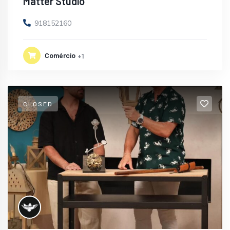
Matter Studio
918152160
Comércio
+1
CLOSED