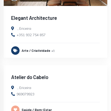
Elegant Architecture
,
Ericeira
+351 932 754 857
Arte / Criatividade
+1
Atelier do Cabelo
,
Ericeira
969079923
Saúde / Bem-Estar