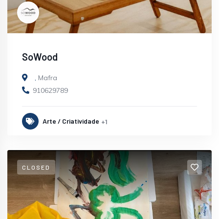
SoWood
,
Mafra
910629789
Arte / Criatividade
+1
CLOSED