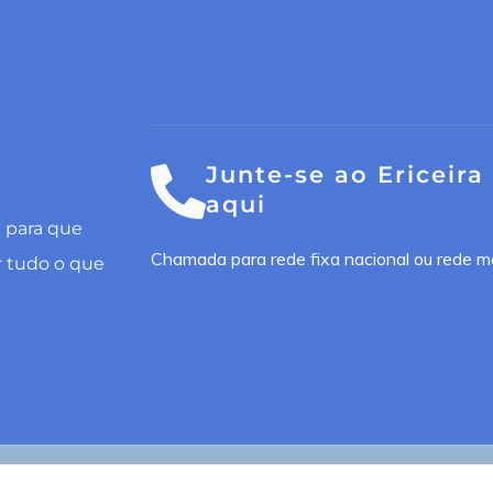
Junte-se ao Ericeira
aqui
l para que
Chamada para rede fixa nacional ou rede m
r tudo o que
n por
Happy Bizz
e
Nooma Studios