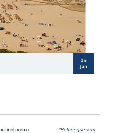
05
Jan
acional para a
*Referir que vem