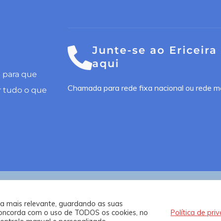
Junte-se ao Ericeira
aqui
l para que
Chamada para rede fixa nacional ou rede m
r tudo o que
n por
Happy Bizz
e
Nooma Studios
ia mais relevante, guardando as suas
, concorda com o uso de TODOS os cookies, no
Política de pri