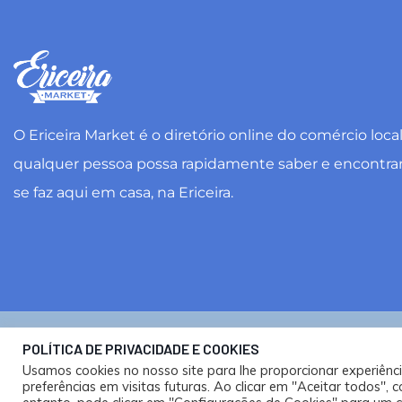
O Ericeira Market é o diretório online do comércio loca
qualquer pessoa possa rapidamente saber e encontra
se faz aqui em casa, na Ericeira.
Ericeira Market ®. Todos os direitos reservados. Desig
POLÍTICA DE PRIVACIDADE E COOKIES
Usamos cookies no nosso site para lhe proporcionar experiênc
Política de Privacidade e Cookies
preferências em visitas futuras. Ao clicar em "Aceitar todos"