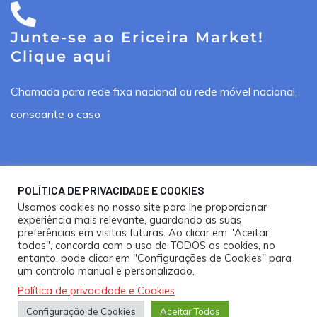
Junte-se ao Ericeira Market!
Clique aqui
Chamada para rede fixa nacional ou rede móvel nacional,
consoante o caso
POLÍTICA DE PRIVACIDADE E COOKIES
Usamos cookies no nosso site para lhe proporcionar
Ericeira Market ®. Todos os direitos reservados.
experiência mais relevante, guardando as suas
preferências em visitas futuras. Ao clicar em "Aceitar
Design por
Happy Bizz
e
Nooma Studios
todos", concorda com o uso de TODOS os cookies, no
entanto, pode clicar em "Configurações de Cookies" para
Política de Privacidade e Cookies
um controlo manual e personalizado.
Política de privacidade e Cookies
Configuração de Cookies
Aceitar Todos