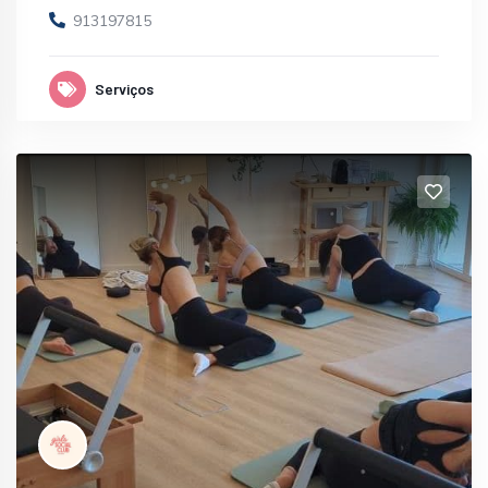
913197815
Serviços