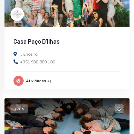
Casa Paço D’Ilhas
,
Ericeira
+351 938 880 186
Atividades
+1
OPEN