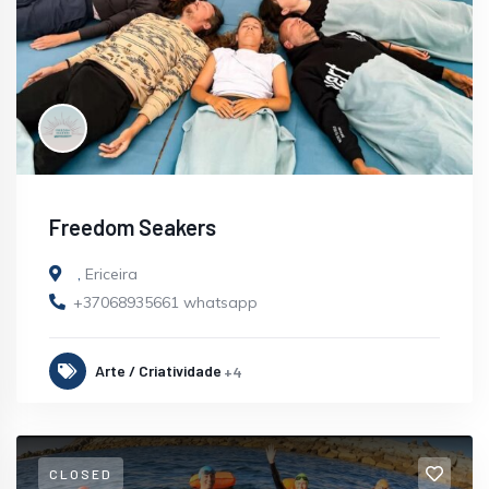
Freedom Seakers
,
Ericeira
+37068935661 whatsapp
Arte / Criatividade
+4
CLOSED