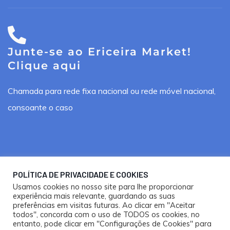
Junte-se ao Ericeira Market!
Clique aqui
Chamada para rede fixa nacional ou rede móvel nacional,
consoante o caso
POLÍTICA DE PRIVACIDADE E COOKIES
Ericeira Market ®. Todos os direitos reservados.
Usamos cookies no nosso site para lhe proporcionar
experiência mais relevante, guardando as suas
Design por
Happy Bizz
e
Nooma Studios
preferências em visitas futuras. Ao clicar em "Aceitar
todos", concorda com o uso de TODOS os cookies, no
Política de Privacidade e Cookies
entanto, pode clicar em "Configurações de Cookies" para