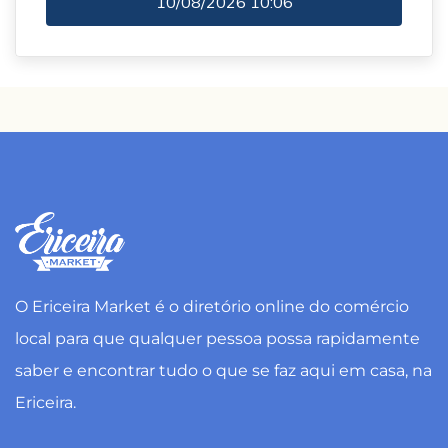
10/08/2026
10:06
O Ericeira Market é o diretório online do comércio
local para que qualquer pessoa possa rapidamente
saber e encontrar tudo o que se faz aqui em casa, na
Ericeira.