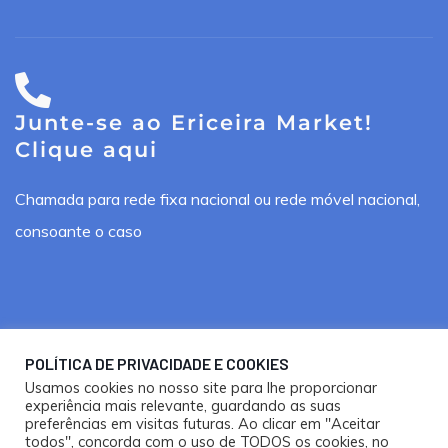
Junte-se ao Ericeira Market!
Clique aqui
Chamada para rede fixa nacional ou rede móvel nacional,
consoante o caso
POLÍTICA DE PRIVACIDADE E COOKIES
Ericeira Market ®. Todos os direitos reservados.
Usamos cookies no nosso site para lhe proporcionar
Design por
Happy Bizz
e
Nooma Studios
experiência mais relevante, guardando as suas
preferências em visitas futuras. Ao clicar em "Aceitar
todos", concorda com o uso de TODOS os cookies, no
Política de Privacidade e Cookies