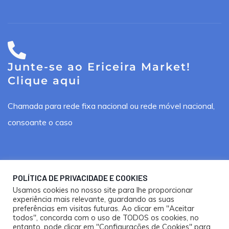
Junte-se ao Ericeira Market!
Clique aqui
Chamada para rede fixa nacional ou rede móvel nacional,
consoante o caso
POLÍTICA DE PRIVACIDADE E COOKIES
Usamos cookies no nosso site para lhe proporcionar
Ericeira Market ®. Todos os direitos reservados.
experiência mais relevante, guardando as suas
preferências em visitas futuras. Ao clicar em "Aceitar
Design por
Happy Bizz
e
Nooma Studios
todos", concorda com o uso de TODOS os cookies, no
entanto, pode clicar em "Configurações de Cookies" para